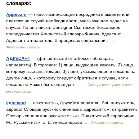
словарях:
Адресант
— лицо, назначающее посредника в акцепте или
платеже на случай необходимости, указывающее адрес на
случай. По английски: Consignor См. также: Вексельное
посредничество Финансовый словарь Финам. Адресант
Адресант отправитель. В процессах социальной… …
Финансовый словарь
АДРЕСАНТ
— (фр. adressant от adresser обращать,
направлять). В торговле: 1) лицо, выдающее вексель; 2) лицо,
которому высланы товары; 3) лицо, указывающее в векселе на
другое лицо, к которому следует обратиться в случае, если
вексель не может быть оправдан… …
Словарь иностранных слов
русского языка
адресант
— известитель, (грузо)отправитель. Ant. получатель,
адресат Словарь русских синонимов. адресант см. отправитель
Словарь синонимов русского языка. Практический справочник.
М.: Русский язык. З. Е. Александрова …
Словарь синонимов