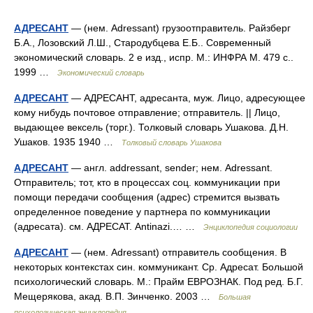
АДРЕСАНТ
— (нем. Adressant) грузоотправитель. Райзберг
Б.А., Лозовский Л.Ш., Стародубцева Е.Б.. Современный
экономический словарь. 2 е изд., испр. М.: ИНФРА М. 479 с..
1999 …
Экономический словарь
АДРЕСАНТ
— АДРЕСАНТ, адресанта, муж. Лицо, адресующее
кому нибудь почтовое отправление; отправитель. || Лицо,
выдающее вексель (торг.). Толковый словарь Ушакова. Д.Н.
Ушаков. 1935 1940 …
Толковый словарь Ушакова
АДРЕСАНТ
— англ. addressant, sender; нем. Adressant.
Отправитель; тот, кто в процессах соц. коммуникации при
помощи передачи сообщения (адрес) стремится вызвать
определенное поведение у партнера по коммуникации
(адресата). см. АДРЕСАТ. Antinazi.… …
Энциклопедия социологии
АДРЕСАНТ
— (нем. Adressant) отправитель сообщения. В
некоторых контекстах син. коммуникант. Ср. Адресат. Большой
психологический словарь. М.: Прайм ЕВРОЗНАК. Под ред. Б.Г.
Мещерякова, акад. В.П. Зинченко. 2003 …
Большая
психологическая энциклопедия